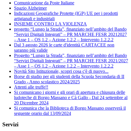
Comunicazione da Poste Italiane
Spazio Alzheimer
Indicazioni Geografiche Protette (IGP) UE per i prodotti
artigianali e industriali
INSIEME CONTRO LA VIOLENZA
progetto “Lungo la Strada”, finanziato nell’ambito del Bando
“Servizi Digitali Integrati” – PR MARCHE FESR 20212027
– Asse 1 – OS 1.2 – Azione 1.2.2 – Intervento 1.2.2.2
Dal 3 agosto 2026 le carte d'identità CARTACEE non
saranno più valide
Progetto “Lungo la Strada”, finanziato nell’ambito del Bando
“Servizi Digitali Integrati” – PR MARCHE FESR 2021/2027
– Asse 1 – OS 1.2 – Azione 1.2.2 – Intervento 1.2.2.2
Novità Sito Istituzionale, scopri cosa c'è di nuovo...
Borse di studio per gli studenti della Scuola Secondaria di II
Grado - Anno scolastico 2024/2025
Attenti alle truffe!!
Si comunicano i giorni e gli orari di apertura e chiusura delle
ludoteche di Borgo Massano e Cà Gallo - Dal 24 settembre al
20 Dicembre 2024
Si comunica che la Biblioteca di Borgo Massano osserverà il
seguente orario dal 13/09/2024
Servizi