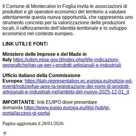
Il Comune di Montecalvo in Foglia invita le associazioni di
produttori e gli operatori economici del territorio a valutare
attentamente questa nuova opportunità, che rappresenta uno
strumento concreto per la valorizzazione delle produzioni
locali, il rafforzamento dell’identità territoriale e lo sviluppo
economico nel contesto europeo.
LINK UTILI E FONT
I
Ministero delle Imprese e del Made in
Italy
https://uibm.mise.gov.it/index.php/it/le-indicazioni-
geografiche/igp-ue-per-i-prodotti-artigianali-e-industriali
Ufficio italiano della Commissione
Europea
:
https://italy.representation.ec.europa.eu/notizie-ed-
eventi/notizie/lue-apre-la-registrazione-dei-nomi-di-prodotti-
artigianali-e-industriali-nellambito-del-nuovo-2025-12-01_it
IMPORTANTE
: link EUIPO dove presentare
domanda
https://www.euipo.europa.eu/it/gi-hub/gi-
portal/access-gi-portal
Pagina aggiornata il 28/01/2026