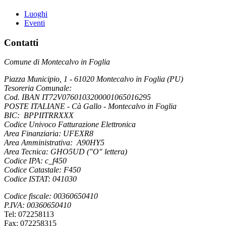
Luoghi
Eventi
Contatti
Comune di Montecalvo in Foglia
Piazza Municipio, 1 - 61020 Montecalvo in Foglia (PU)
Tesoreria Comunale:
Cod. IBAN IT72V0760103200001065016295
POSTE ITALIANE - Cà Gallo - Montecalvo in Foglia
BIC: BPPIITRRXXX
Codice Univoco Fatturazione Elettronica
Area Finanziaria: UFEXR8
Area Amministrativa: A90HY5
Area Tecnica: GHO5UD ("O" lettera)
Codice IPA: c_f450
Codice Catastale: F450
Codice ISTAT: 041030
Codice fiscale: 00360650410
P.IVA: 00360650410
Tel: 072258113
Fax: 072258315