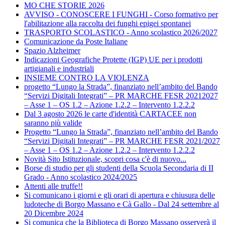
MO CHE STORIE 2026
AVVISO - CONOSCERE I FUNGHI - Corso formativo per
l'abilitazione alla raccolta dei funghi epigei spontanei
TRASPORTO SCOLASTICO - Anno scolastico 2026/2027
Comunicazione da Poste Italiane
Spazio Alzheimer
Indicazioni Geografiche Protette (IGP) UE per i prodotti
artigianali e industriali
INSIEME CONTRO LA VIOLENZA
progetto “Lungo la Strada”, finanziato nell’ambito del Bando
“Servizi Digitali Integrati” – PR MARCHE FESR 20212027
– Asse 1 – OS 1.2 – Azione 1.2.2 – Intervento 1.2.2.2
Dal 3 agosto 2026 le carte d'identità CARTACEE non
saranno più valide
Progetto “Lungo la Strada”, finanziato nell’ambito del Bando
“Servizi Digitali Integrati” – PR MARCHE FESR 2021/2027
– Asse 1 – OS 1.2 – Azione 1.2.2 – Intervento 1.2.2.2
Novità Sito Istituzionale, scopri cosa c'è di nuovo...
Borse di studio per gli studenti della Scuola Secondaria di II
Grado - Anno scolastico 2024/2025
Attenti alle truffe!!
Si comunicano i giorni e gli orari di apertura e chiusura delle
ludoteche di Borgo Massano e Cà Gallo - Dal 24 settembre al
20 Dicembre 2024
Si comunica che la Biblioteca di Borgo Massano osserverà il