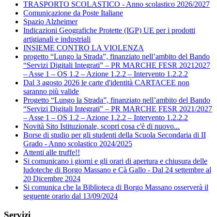
TRASPORTO SCOLASTICO - Anno scolastico 2026/2027
Comunicazione da Poste Italiane
Spazio Alzheimer
Indicazioni Geografiche Protette (IGP) UE per i prodotti
artigianali e industriali
INSIEME CONTRO LA VIOLENZA
progetto “Lungo la Strada”, finanziato nell’ambito del Bando
“Servizi Digitali Integrati” – PR MARCHE FESR 20212027
– Asse 1 – OS 1.2 – Azione 1.2.2 – Intervento 1.2.2.2
Dal 3 agosto 2026 le carte d'identità CARTACEE non
saranno più valide
Progetto “Lungo la Strada”, finanziato nell’ambito del Bando
“Servizi Digitali Integrati” – PR MARCHE FESR 2021/2027
– Asse 1 – OS 1.2 – Azione 1.2.2 – Intervento 1.2.2.2
Novità Sito Istituzionale, scopri cosa c'è di nuovo...
Borse di studio per gli studenti della Scuola Secondaria di II
Grado - Anno scolastico 2024/2025
Attenti alle truffe!!
Si comunicano i giorni e gli orari di apertura e chiusura delle
ludoteche di Borgo Massano e Cà Gallo - Dal 24 settembre al
20 Dicembre 2024
Si comunica che la Biblioteca di Borgo Massano osserverà il
seguente orario dal 13/09/2024
Servizi