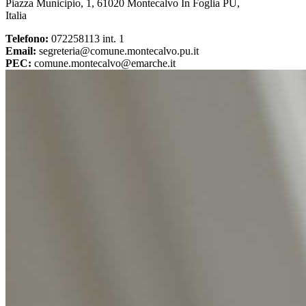
Piazza Municipio, 1, 61020 Montecalvo In Foglia PU,
Italia
Telefono:
072258113 int. 1
Email:
segreteria@comune.montecalvo.pu.it
PEC:
comune.montecalvo@emarche.it